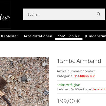
OD Messer
Arbeitsstationen
15Million b.c
Kundensti
15mbc Armband
Artikelnummer:
15mbc4
Kategorie:
15Million b.c
Sofort verfügbar
Lieferzeit:
5 - 6 Werktage
Versand i
199,00 €