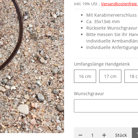
inkl. 19% USt. ,
Versandkostenfreie 
Mit Karabinerverschluss
Ca. 35x13x6 mm
Rückseite Wunschgravur
Bitte messen Sie ihr Ha
individuelle Armbandlän
Individuelle Anfertigun
Umfangslänge Handgelenk
16 cm
17 cm
16 cm
17 cm
18 
Wunschgravur
Wunschgravur
Stück