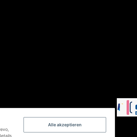
Alle akzeptieren
revo,
etails