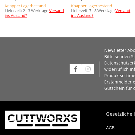
Knapper Lagerbestand
Knapper Lagerbestand
Lieferzeit:
2 - 3 Werktage
Versand
Lieferzeit:
7 - 8 Werktage
Versand
ins Ausland?
ins Ausland?
Newsletter Ab
Bitte senden S
Datenschutzer
widerruflich I
Produktsortime
Erstanmelder e
Gutschein für 
Gesetzliche
AGB