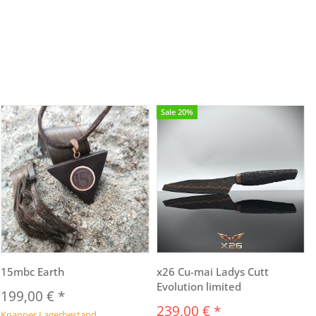
Sale 20%
15mbc Earth
x26 Cu-mai Ladys Cutt
Evolution limited
199,00 €
*
239,00 €
*
Knapper Lagerbestand