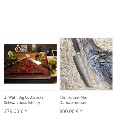
2. Wahl Big Cuttworxs
15mbc San-Mai
Schwarznuss Infinity
Damastmesser
279,00 €
*
800,00 €
*