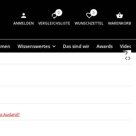
0
0
ANMELDEN
VERGLEICHSLISTE
WUNSCHZETTEL
WARENKORB
mmen
Wissenswertes
Das sind wir
Awards
Videos
ns Ausland?