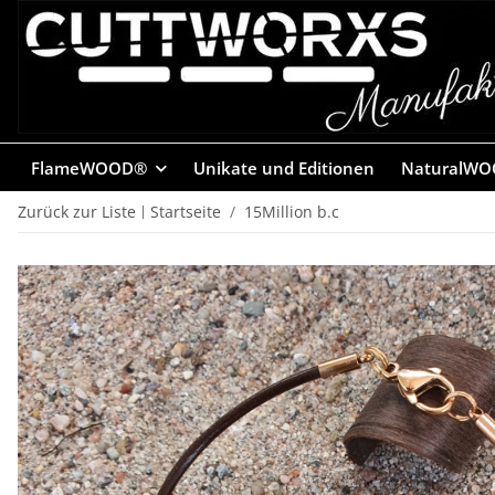
FlameWOOD®
Unikate und Editionen
NaturalWO
Zurück zur Liste
Startseite
15Million b.c