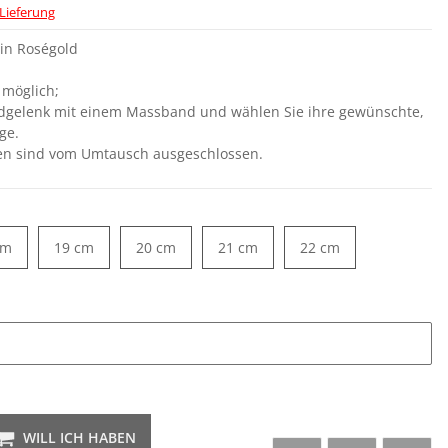
Lieferung
 in Roségold
 möglich;
ndgelenk mit einem Massband und wählen Sie ihre gewünschte,
ge.
gen sind vom Umtausch ausgeschlossen.
18 cm
19 cm
20 cm
21 cm
22 cm
cm
19 cm
20 cm
21 cm
22 cm
WILL ICH HABEN