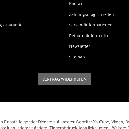
Kontakt
t
Zahlungsmöglichkeiten
 / Garantie
Versandinformationen
Retoureninformation
Newsletter
Sitemap
VERTRAG WIDERRUFEN
* Alle Preise inkl. gesetzlicher USt., zzgl.
Versand
den Einsatz folgender Dienste auf unserer Website: YouTube, Vimeo, B
stellung jederzeit ändern (Fingerabdruck-Icon links unten). Weitere D