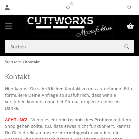
0
Liste ist leer
Startseite
Kontakt
Kontakt
Hier kannst Du
schriftlichen
Kontakt zu uns aufnehmen. Bitte
formuliere Deine Anfrage so ausführlich, dass wir sie
verstehen können, ohne bei Dir nachfragen zu müssen.
Danke.
ACHTUNG!
- Wenn es ein
rein technisches Problem
mit dem
Shop gehen sollte, z.B. dass etwas nicht funktioniert, kannst
Du Dich direkt an unsere
Internetagentur
wenden, die