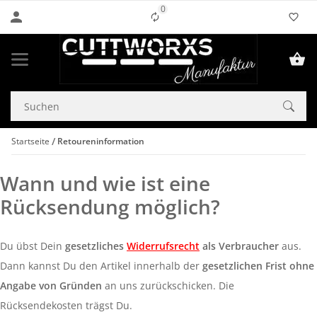
0
Liste ist leer
Startseite
Retoureninformation
Wann und wie ist eine
Rücksendung möglich?
Du übst Dein
gesetzliches
Widerrufsrecht
als Verbraucher
aus.
Dann kannst Du den Artikel innerhalb der
gesetzlichen Frist ohne
Angabe von Gründen
an uns zurückschicken. Die
Rücksendekosten trägst Du.