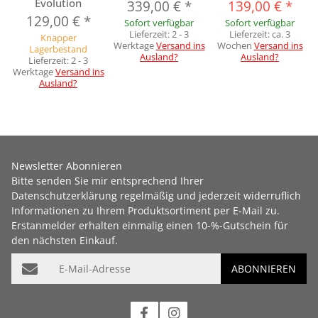
Evolution
339,00 €
*
139,00 €
*
129,00 €
*
Sofort verfügbar
Sofort verfügbar
Lieferzeit:
2 - 3
Lieferzeit:
ca. 3
Knapper
Werktage
Versand ins
Wochen
Versand ins
Lagerbestand
Ausland?
Ausland?
Lieferzeit:
2 - 3
Werktage
Versand ins
Ausland?
Newsletter Abonnieren
Bitte senden Sie mir entsprechend Ihrer
Datenschutzerklärung
regelmäßig und jederzeit widerruflich
Informationen zu Ihrem Produktsortiment per E-Mail zu.
Erstanmelder erhalten einmalig einen 10-%-Gutschein für
den nächsten Einkauf.
E-Mail-Adresse
ABONNIEREN