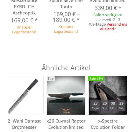
Messerblock
xplore Silverline
Evolution limited
PYROLITH
Tanto
339,00 €
*
Ascheoptik
169,00 €
-
Sofort verfügbar
189,00 €
*
169,00 €
*
Lieferzeit:
2 - 3
Werktage
Versand ins
Knapper
Knapper
Ausland?
Lagerbestand
Lagerbestand
Ähnliche Artikel
Top
Sale 13%
23
20
08
28
Tage
Std
Min
Sek
2. Wahl Damast
x26 Cu-mai Raptor
x-Spectre
Brotmesser
Evolution limited
Evolution Folder