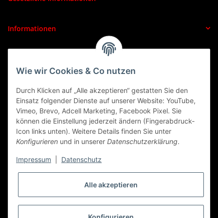
Informationen
VERTRAG WIDERRUFEN
Wie wir Cookies & Co nutzen
Durch Klicken auf „Alle akzeptieren“ gestatten Sie den
Einsatz folgender Dienste auf unserer Website: YouTube,
Vimeo, Brevo, Adcell Marketing, Facebook Pixel. Sie
können die Einstellung jederzeit ändern (Fingerabdruck-
Icon links unten). Weitere Details finden Sie unter
Konfigurieren
und in unserer
Datenschutzerklärung
.
Impressum
|
Datenschutz
Alle akzeptieren
* Alle Preise inkl. gesetzlicher USt., zzgl.
Versand
VERTRAG WIDERRUFEN
Konfigurieren